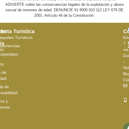
ADVIERTE sobre las consecuencias legales de la explotación y abuso
sexual de menores de edad. DENUNCIE 01 8000 910 112 LEY 679 DE
2001. Artículo 44 de la Constitución.
ces
ferta Turística
Co
aquetes Turísticos
K
és
7
xperiencias
to
via
ospedajes
Du
–
os
No
a de
Bo
idad
Co
la de
sabilidad
os y
iones