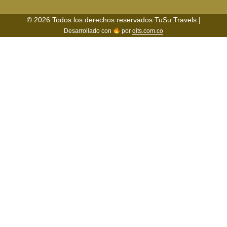
© 2026 Todos los derechos reservados TuSu Travels |
Desarrollado con
por
qits.com.co