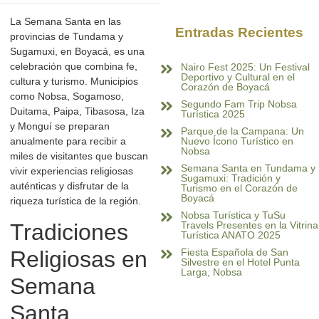
La Semana Santa en las
Entradas Recientes
provincias de Tundama y
Sugamuxi, en Boyacá, es una
celebración que combina fe,
Nairo Fest 2025: Un Festival
Deportivo y Cultural en el
cultura y turismo. Municipios
Corazón de Boyacá
como Nobsa, Sogamoso,
Segundo Fam Trip Nobsa
Duitama, Paipa, Tibasosa, Iza
Turística 2025
y Monguí se preparan
Parque de la Campana: Un
anualmente para recibir a
Nuevo Ícono Turístico en
Nobsa
miles de visitantes que buscan
Semana Santa en Tundama y
vivir experiencias religiosas
Sugamuxi: Tradición y
auténticas y disfrutar de la
Turismo en el Corazón de
Boyacá
riqueza turística de la región.
Nobsa Turística y TuSu
Tradiciones
Travels Presentes en la Vitrina
Turística ANATO 2025
Religiosas en
Fiesta Española de San
Silvestre en el Hotel Punta
Larga, Nobsa
Semana
Santa