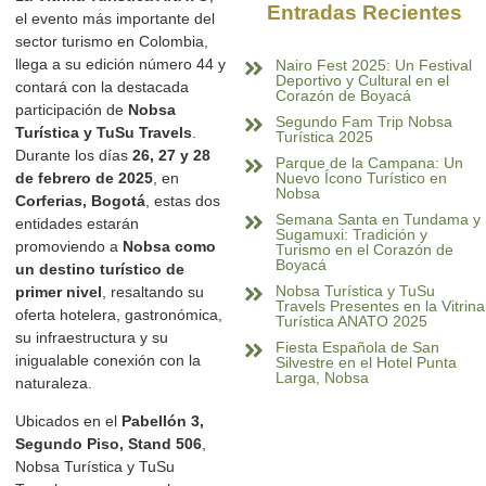
Entradas Recientes
el evento más importante del
sector turismo en Colombia,
llega a su edición número 44 y
Nairo Fest 2025: Un Festival
Deportivo y Cultural en el
contará con la destacada
Corazón de Boyacá
participación de
Nobsa
Segundo Fam Trip Nobsa
Turística y TuSu Travels
.
Turística 2025
Durante los días
26, 27 y 28
Parque de la Campana: Un
de febrero de 2025
, en
Nuevo Ícono Turístico en
Nobsa
Corferias, Bogotá
, estas dos
Semana Santa en Tundama y
entidades estarán
Sugamuxi: Tradición y
promoviendo a
Nobsa como
Turismo en el Corazón de
Boyacá
un destino turístico de
Nobsa Turística y TuSu
primer nivel
, resaltando su
Travels Presentes en la Vitrina
oferta hotelera, gastronómica,
Turística ANATO 2025
su infraestructura y su
Fiesta Española de San
inigualable conexión con la
Silvestre en el Hotel Punta
Larga, Nobsa
naturaleza.
Ubicados en el
Pabellón 3,
Segundo Piso, Stand 506
,
Nobsa Turística y TuSu