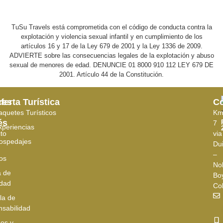
TuSu Travels está comprometida con el código de conducta contra la
explotación y violencia sexual infantil y en cumplimiento de los
artículos 16 y 17 de la Ley 679 de 2001 y la Ley 1336 de 2009.
ADVIERTE sobre las consecuencias legales de la explotación y abuso
sexual de menores de edad. DENUNCIE 01 8000 910 112 LEY 679 DE
2001. Artículo 44 de la Constitución.
ces
ferta Turística
Co
aquetes Turísticos
K
és
7
xperiencias
to
via
ospedajes
Du
–
os
No
a de
Bo
idad
Co
la de
sabilidad
os y