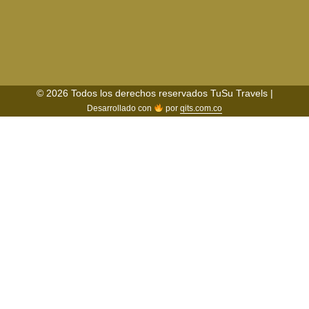
© 2026 Todos los derechos reservados TuSu Travels |
Desarrollado con
por
qits.com.co