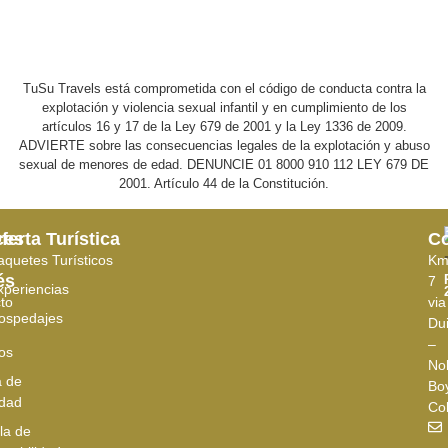
TuSu Travels está comprometida con el código de conducta contra la
explotación y violencia sexual infantil y en cumplimiento de los
artículos 16 y 17 de la Ley 679 de 2001 y la Ley 1336 de 2009.
ADVIERTE sobre las consecuencias legales de la explotación y abuso
sexual de menores de edad. DENUNCIE 01 8000 910 112 LEY 679 DE
2001. Artículo 44 de la Constitución.
ces
ferta Turística
Co
aquetes Turísticos
K
és
7
xperiencias
to
via
ospedajes
Du
–
os
No
a de
Bo
idad
Co
la de