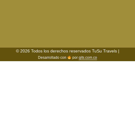
© 2026 Todos los derechos reservados TuSu Travels |
Desarrollado con
por
qits.com.co