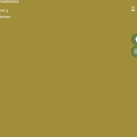
sabilidad
os y
iones