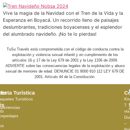
Vive la magia de la Navidad con el Tren de la Vida y la
Esperanza en Boyacá. Un recorrido lleno de paisajes
deslumbrantes, tradiciones boyacenses y el esplendor
del alumbrado navideño. ¡No te lo pierdas!
TuSu Travels está comprometida con el código de conducta contra la
explotación y violencia sexual infantil y en cumplimiento de los
artículos 16 y 17 de la Ley 679 de 2001 y la Ley 1336 de 2009.
ADVIERTE sobre las consecuencias legales de la explotación y abuso
sexual de menores de edad. DENUNCIE 01 8000 910 112 LEY 679 DE
2001. Artículo 44 de la Constitución.
ces
ferta Turística
Co
aquetes Turísticos
K
és
7
xperiencias
to
via
ospedajes
Du
–
os
No