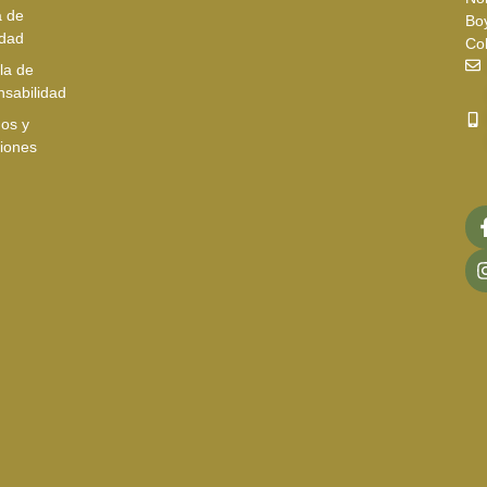
a de
Bo
idad
Co
la de
sabilidad
os y
iones